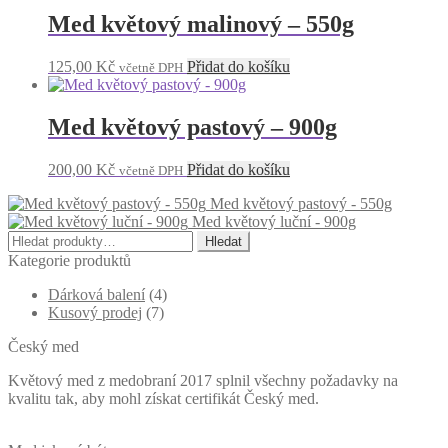
Med květový malinový – 550g
125,00
Kč
Přidat do košíku
včetně DPH
Med květový pastový – 900g
200,00
Kč
Přidat do košíku
včetně DPH
Med květový pastový - 550g
Med květový luční - 900g
Hledat:
Hledat
Kategorie produktů
Dárková balení
(4)
Kusový prodej
(7)
Český med
Květový med z medobraní 2017 splnil všechny požadavky na
kvalitu tak, aby mohl získat certifikát Český med.