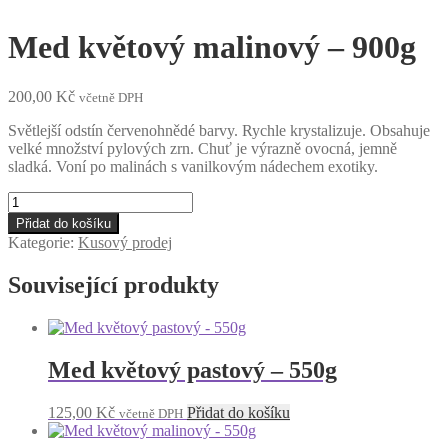
Med květový malinový – 900g
200,00
Kč
včetně DPH
Světlejší odstín červenohnědé barvy. Rychle krystalizuje. Obsahuje
velké množství pylových zrn. Chuť je výrazně ovocná, jemně
sladká. Voní po malinách s vanilkovým nádechem exotiky.
Med
květový
Přidat do košíku
malinový
Kategorie:
Kusový prodej
-
900g
Související produkty
množství
Med květový pastový – 550g
125,00
Kč
Přidat do košíku
včetně DPH