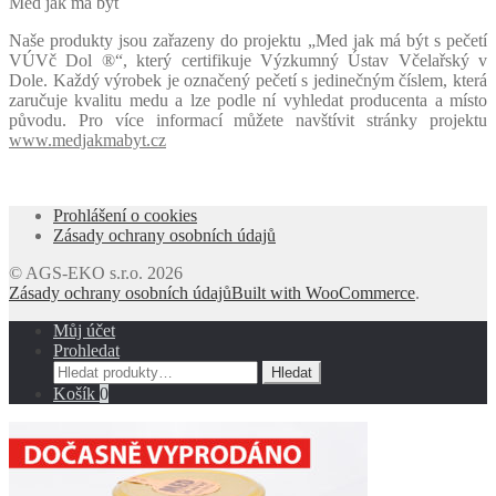
Med jak má být
Naše produkty jsou zařazeny do projektu „Med jak má být s pečetí
VÚVč Dol ®“, který certifikuje Výzkumný Ústav Včelařský v
Dole. Každý výrobek je označený pečetí s jedinečným číslem, která
zaručuje kvalitu medu a lze podle ní vyhledat producenta a místo
původu. Pro více informací můžete navštívit stránky projektu
www.medjakmabyt.cz
Prohlášení o cookies
Zásady ochrany osobních údajů
© AGS-EKO s.r.o. 2026
Zásady ochrany osobních údajů
Built with WooCommerce
.
Můj účet
Prohledat
Hledat:
Hledat
Košík
0