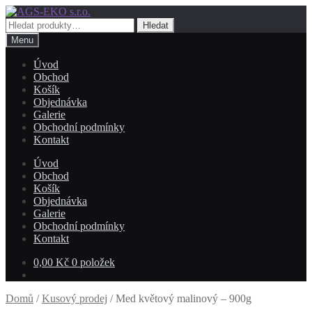
Přeskočit
Přejít
na
k
Hledat:
Hledat
navigaci
obsahu
Menu
webu
Úvod
Obchod
Košík
Objednávka
Galerie
Obchodní podmínky
Kontakt
Úvod
Obchod
Košík
Objednávka
Galerie
Obchodní podmínky
Kontakt
0,00
Kč
0 položek
Domů
/
Kusový prodej
/
Med květový malinový – 900g